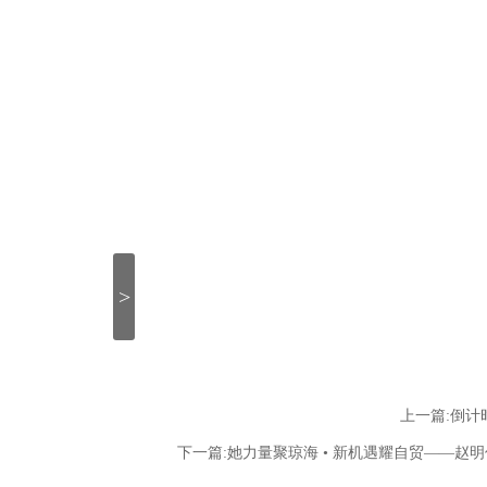
>
上一篇:倒计
下一篇:她力量聚琼海 • 新机遇耀自贸——