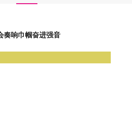
年会奏响巾帼奋进强音