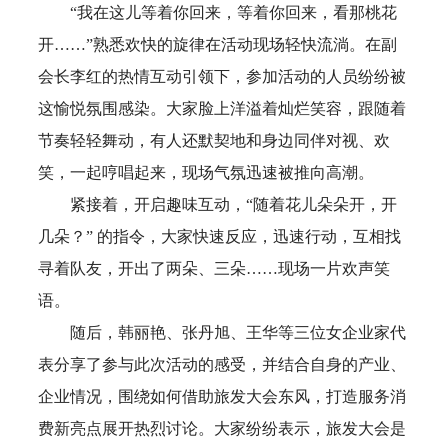
“我在这儿等着你回来，等着你回来，看那桃花
开……”熟悉欢快的旋律在活动现场轻快流淌。在副
会长李红的热情互动引领下，参加活动的人员纷纷被
这愉悦氛围感染。大家脸上洋溢着灿烂笑容，跟随着
节奏轻轻舞动，有人还默契地和身边同伴对视、欢
笑，一起哼唱起来，现场气氛迅速被推向高潮。
紧接着，开启趣味互动，“随着花儿朵朵开，开
几朵？” 的指令，大家快速反应，迅速行动，互相找
寻着队友，开出了两朵、三朵……现场一片欢声笑
语。
随后，韩丽艳、张丹旭、王华等三位女企业家代
表分享了参与此次活动的感受，并结合自身的产业、
企业情况，围绕如何借助旅发大会东风，打造服务消
费新亮点展开热烈讨论。大家纷纷表示，旅发大会是